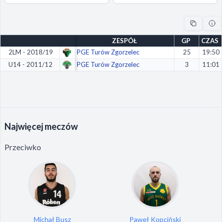
Odrzuć wszystkie
Zapisz preferencje
ZESPÓŁ
GP
CZAS
Akceptuj wszystkie
2LM - 2018/19
PGE Turów Zgorzelec
25
19:50
U14 - 2011/12
PGE Turów Zgorzelec
3
11:01
Najwięcej meczów
Przeciwko
Michał Busz
Paweł Kopciński