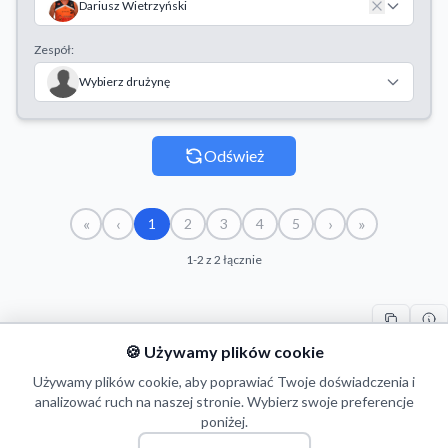
Dariusz Wietrzyński
Zespół:
Wybierz drużynę
Odśwież
«
‹
›
»
1
2
3
4
5
1-2 z 2 łącznie
🍪 Używamy plików cookie
#
ZAWODNIK
LICZBA
START
KONIEC
C
1
D. Wietrzyński
4
19/12/2020
23/01/2021
10
Używamy plików cookie, aby poprawiać Twoje doświadczenia i
2
analizować ruch na naszej stronie. Wybierz swoje preferencje
D. Wietrzyński
3
20/10/2019
09/11/2019
71
poniżej.