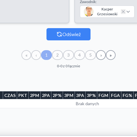
Zawodnik:
Kacper
Grzesiowski
Odśwież
«
‹
›
»
1
2
3
4
5
0-0 z 0 łącznie
CZAS
PKT
2PM
2PA
2P%
3PM
3PA
3P%
FGM
FGA
FG%
Brak danych