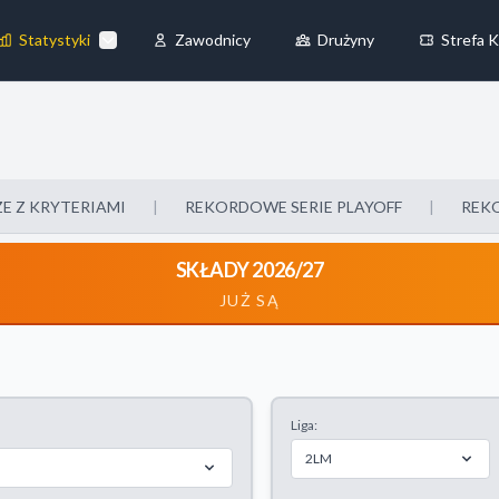
Statystyki
Zawodnicy
Drużyny
Strefa K
×
Zawsze aktywne
żliwiają
E Z KRYTERIAMI
|
REKORDOWE SERIE PLAYOFF
|
REK
SKŁADY 2026/27
JUŻ SĄ
z naszej strony, zbierając i
Liga:
e
Akceptuj wszystkie
2LM