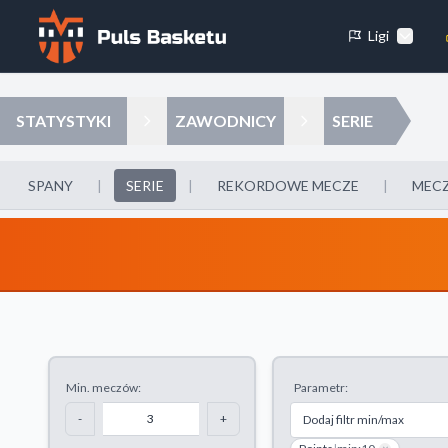
Ligi
Preferencje plików cookie
STATYSTYKI
ZAWODNICY
SERIE
Niezbędne pliki cookie
Te pliki cookie są niezbędne do prawidłowego działania strony. Umo
SPANY
|
SERIE
|
REKORDOWE MECZE
|
MECZ
podstawowe funkcje, takie jak między innymi nawigacja.
Analityczne pliki cookie
Te pliki cookie pomagają nam zrozumieć, jak odwiedzający korzystają 
raportując anonimowo informacje.
Min. meczów:
Parametr:
Odrzuć wszystkie
Zapisz preferencj
-
+
Dodaj filtr min/max