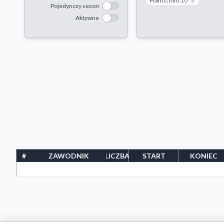
Points
|
min:10
×
Pojedynczy sezon
Aktywne
#
ZAWODNIK
LICZBA
START
KONIEC