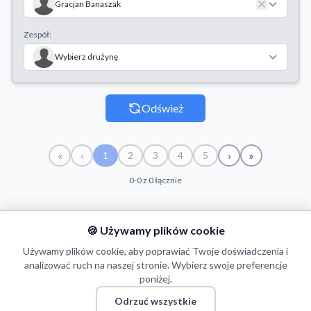
Gracjan Banaszak
Zespół:
Wybierz drużynę
Odśwież
«
‹
›
»
1
2
3
4
5
0-0 z 0 łącznie
🍪 Używamy plików cookie
#
ZAWODNIK
LICZBA
START
KONIEC
CZ
Używamy plików cookie, aby poprawiać Twoje doświadczenia i
analizować ruch na naszej stronie. Wybierz swoje preferencje
poniżej.
Odrzuć wszystkie
© 2026 Puls Basketu. Wszelkie prawa zastrzeżone.