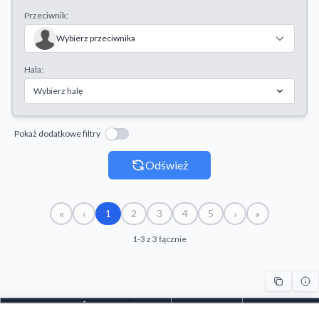
Przeciwnik:
Wybierz przeciwnika
Hala:
Wybierz halę
Pokaż dodatkowe filtry
Odśwież
«
‹
›
»
1
2
3
4
5
1-3 z 3 łącznie
#
ZESPÓŁ
SEZON
DATA
VS