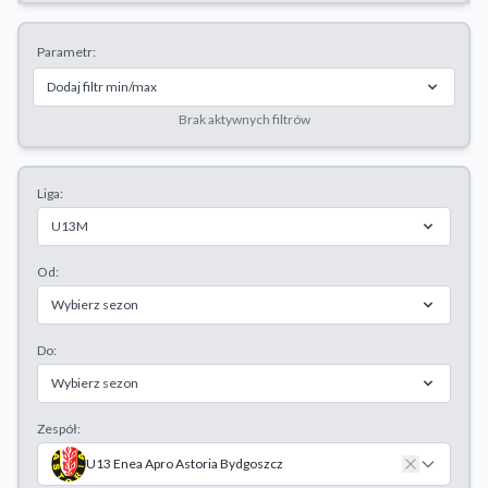
Odrzuć wszystkie
Parametr:
Zapisz preferencje
Dodaj filtr min/max
Akceptuj wszystkie
Brak aktywnych filtrów
Liga:
U13M
Od:
Wybierz sezon
Do:
Wybierz sezon
Zespół:
U13 Enea Apro Astoria Bydgoszcz