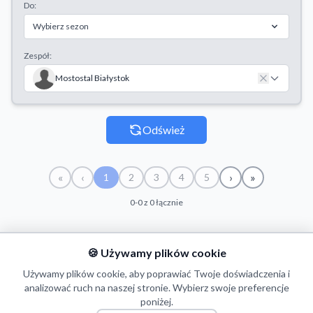
Do:
Wybierz sezon
Zespół:
Mostostal Białystok
Odśwież
«
‹
›
»
1
2
3
4
5
0-0 z 0 łącznie
🍪 Używamy plików cookie
#
ZESPÓŁ
SEZON
START
KONIEC
GP
CZ
Używamy plików cookie, aby poprawiać Twoje doświadczenia i
analizować ruch na naszej stronie. Wybierz swoje preferencje
poniżej.