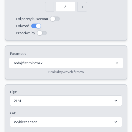
Odrzuć wszystkie
-
+
Zapisz preferencje
Od początku sezonu
Odwróć
Akceptuj wszystkie
Przeciwnicy
Parametr:
Dodaj filtr min/max
Brak aktywnych filtrów
Liga:
2LM
Od:
Wybierz sezon