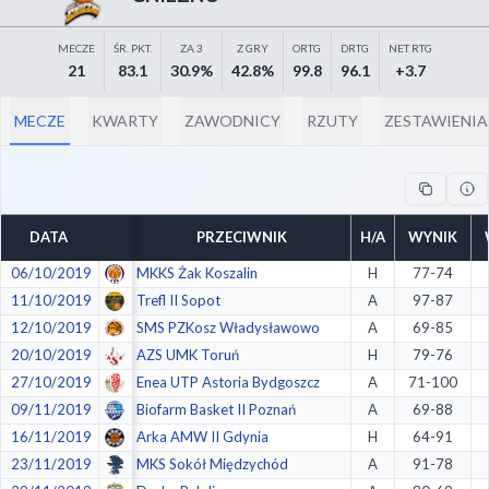
Odrzuć wszystkie
MECZE
ŚR. PKT.
ZA 3
Z GRY
ORTG
DRTG
NET RTG
Zapisz preferencje
21
83.1
30.9%
42.8%
99.8
96.1
+3.7
Akceptuj wszystkie
MECZE
KWARTY
ZAWODNICY
RZUTY
ZESTAWIENIA
DATA
PRZECIWNIK
H/A
WYNIK
06/10/2019
MKKS Żak Koszalin
H
77-74
11/10/2019
Trefl II Sopot
A
97-87
12/10/2019
SMS PZKosz Władysławowo
A
69-85
20/10/2019
AZS UMK Toruń
H
79-76
27/10/2019
Enea UTP Astoria Bydgoszcz
A
71-100
09/11/2019
Biofarm Basket II Poznań
A
69-88
16/11/2019
Arka AMW II Gdynia
H
64-91
23/11/2019
MKS Sokół Międzychód
A
91-78