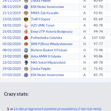
29/11/2019
Decka Pelplin
A
80-69
08/12/2019
KSK Noteć Inowrocław
H
97-70
21/12/2019
MKKS Żak Koszalin
A
93-81
13/01/2020
Trefl II Sopot
H
81-69
18/01/2020
AZS UMK Toruń
A
80-78
25/01/2020
Enea UTP Astoria Bydgoszcz
H
94-74
01/02/2020
Politechnika Gdańska
A
107-100
05/02/2020
SMS PZKosz Władysławowo
H
97-77
08/02/2020
Biofarm Basket II Poznań
H
75-48
19/02/2020
Arka AMW II Gdynia
A
90-86
22/02/2020
MKS Sokół Międzychód
H
89-78
29/02/2020
Decka Pelplin
H
71-91
07/03/2020
KSK Noteć Inowrocław
A
85-70
Crazy stats:
1.
w
Liczba przegranych pomimo prowadzenia 2 min lub mniej