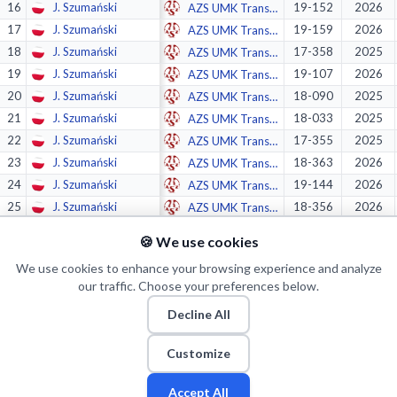
16
J. Szumański
19-152
2026
AZS UMK Transbruk Toruń
17
J. Szumański
19-159
2026
AZS UMK Transbruk Toruń
18
J. Szumański
17-358
2025
AZS UMK Transbruk Toruń
19
J. Szumański
19-107
2026
AZS UMK Transbruk Toruń
20
J. Szumański
18-090
2025
AZS UMK Transbruk Toruń
21
J. Szumański
18-033
2025
AZS UMK Transbruk Toruń
22
J. Szumański
17-355
2025
AZS UMK Transbruk Toruń
23
J. Szumański
18-363
2026
AZS UMK Transbruk Toruń
24
J. Szumański
19-144
2026
AZS UMK Transbruk Toruń
25
J. Szumański
18-356
2026
AZS UMK Transbruk Toruń
26
J. Szumański
19-054
2026
AZS UMK Transbruk Toruń
🍪 We use cookies
27
J. Szumański
18-349
2026
AZS UMK Transbruk Toruń
We use cookies to enhance your browsing experience and analyze
28
J. Szumański
18-028
2025
AZS UMK Transbruk Toruń
our traffic. Choose your preferences below.
29
J. Szumański
18-055
2025
AZS UMK Transbruk Toruń
Decline All
30
J. Szumański
18-076
2025
AZS UMK Transbruk Toruń
31
J. Szumański
17-344
2025
AZS UMK Transbruk Toruń
Customize
32
J. Szumański
19-147
2026
AZS UMK Transbruk Toruń
33
J. Szumański
18-010
2025
AZS UMK Transbruk Toruń
Accept All
Fan