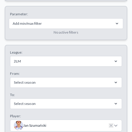
Decline All
Parameter:
Save Preferences
Add min/max filter
Accept All
No active filters
League:
2LM
From:
Select season
To:
Select season
Player:
Jan Szumański