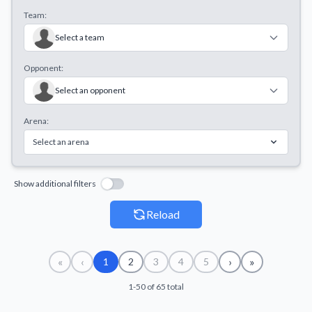
Team:
Select a team
Opponent:
Select an opponent
Arena:
Select an arena
Show additional filters
Reload
«
‹
›
»
1
2
3
4
5
1-50 of 65 total