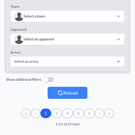
Team:
Select a team
Opponent:
Select an opponent
Arena:
Select an arena
Show additional filters
Reload
«
‹
›
»
1
2
3
4
5
1-23 of 23 total