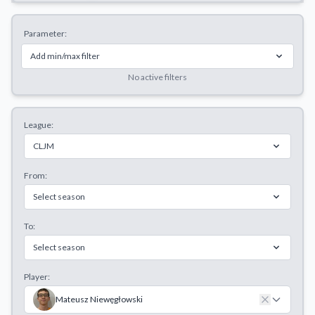
Decline All
Parameter:
Save Preferences
Add min/max filter
Accept All
No active filters
League:
CLJM
From:
Select season
To:
Select season
Player:
Mateusz Niewęgłowski