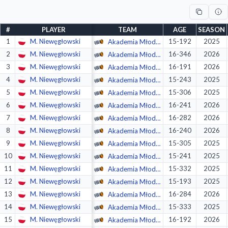
#
PLAYER
TEAM
AGE
SEASON
1
M. Niewęgłowski
15-192
2025
Akademia Młodych Dzików Warszawa
2
M. Niewęgłowski
16-346
2026
Akademia Młodych Dzików Ochota Warszawa
3
M. Niewęgłowski
16-191
2026
Akademia Młodych Dzików Ochota Warszawa
4
M. Niewęgłowski
15-243
2025
Akademia Młodych Dzików Warszawa
5
M. Niewęgłowski
15-306
2025
Akademia Młodych Dzików Warszawa
6
M. Niewęgłowski
16-241
2026
Akademia Młodych Dzików Ochota Warszawa
7
M. Niewęgłowski
16-282
2026
Akademia Młodych Dzików Ochota Warszawa
8
M. Niewęgłowski
16-240
2026
Akademia Młodych Dzików Ochota Warszawa
9
M. Niewęgłowski
15-305
2025
Akademia Młodych Dzików Warszawa
10
M. Niewęgłowski
15-241
2025
Akademia Młodych Dzików Warszawa
11
M. Niewęgłowski
15-332
2025
Akademia Młodych Dzików Warszawa
12
M. Niewęgłowski
15-193
2025
Akademia Młodych Dzików Warszawa
13
M. Niewęgłowski
16-284
2026
Akademia Młodych Dzików Ochota Warszawa
14
M. Niewęgłowski
15-333
2025
Akademia Młodych Dzików Warszawa
15
M. Niewęgłowski
16-192
2026
Akademia Młodych Dzików Ochota Warszawa