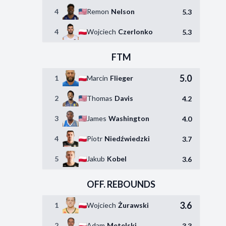
4
Remon
Nelson
5.3
4
Wojciech
Czerlonko
5.3
FTM
5.0
1
Marcin
Flieger
2
Thomas
Davis
4.2
3
James
Washington
4.0
4
Piotr
Niedźwiedzki
3.7
5
Jakub
Kobel
3.6
OFF. REBOUNDS
3.6
1
Wojciech
Żurawski
2
Adam
Metelski
3.3