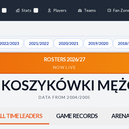
Stats
Players
Teams
Fan Zon
×
Always Active
2022/2023
2021/2022
2020/2021
2019/2020
2018/
 They enable
ROSTERS 2026/27
NOW LIVE
A KOSZYKÓWKI MĘ
ebsite by collecting and
DATA FROM 2004/2005
LL TIME LEADERS
GAME RECORDS
ARENA
references
Accept All