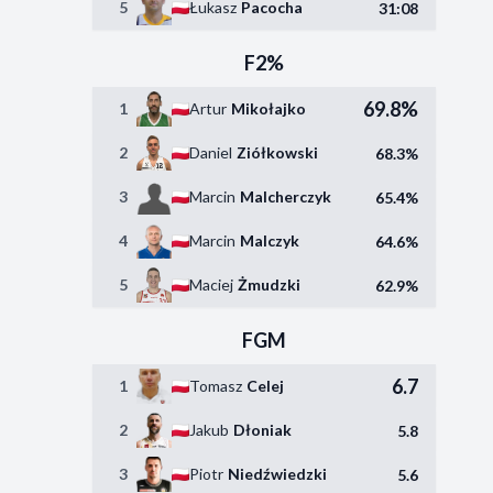
5
Łukasz
Pacocha
31:08
F2%
69.8%
1
Artur
Mikołajko
2
Daniel
Ziółkowski
68.3%
3
Marcin
Malcherczyk
65.4%
4
Marcin
Malczyk
64.6%
5
Maciej
Żmudzki
62.9%
FGM
6.7
1
Tomasz
Celej
2
Jakub
Dłoniak
5.8
3
Piotr
Niedźwiedzki
5.6