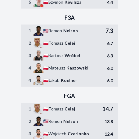
5
Szymon
Kiwilsza
4.4
F3A
7.3
1
Remon
Nelson
2
Tomasz
Celej
6.7
3
Bartosz
Wróbel
6.3
4
Mateusz
Kaszowski
6.0
4
Jakub
Koelner
6.0
FGA
14.7
1
Tomasz
Celej
2
Remon
Nelson
13.8
3
Wojciech
Czerlonko
12.4