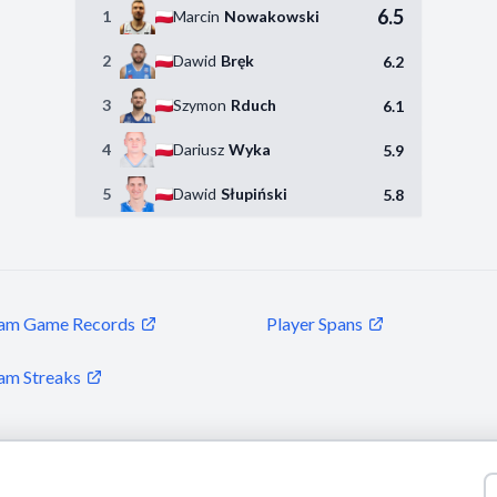
6.5
1
Marcin
Nowakowski
2
Dawid
Bręk
6.2
3
Szymon
Rduch
6.1
4
Dariusz
Wyka
5.9
5
Dawid
Słupiński
5.8
am Game Records
Player Spans
am Streaks
© 2026 Puls Basketu. All rights reserved.