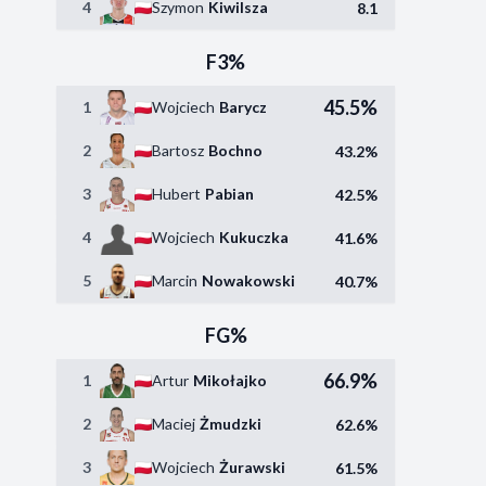
4
Szymon
Kiwilsza
8.1
F3%
45.5%
1
Wojciech
Barycz
2
Bartosz
Bochno
43.2%
3
Hubert
Pabian
42.5%
4
Wojciech
Kukuczka
41.6%
5
Marcin
Nowakowski
40.7%
FG%
66.9%
1
Artur
Mikołajko
2
Maciej
Żmudzki
62.6%
3
Wojciech
Żurawski
61.5%