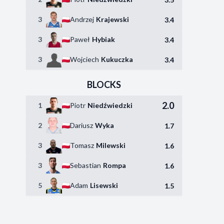
3
Andrzej
Krajewski
3.4
3
Paweł
Hybiak
3.4
3
Wojciech
Kukuczka
3.4
BLOCKS
2.0
1
Piotr
Niedźwiedzki
2
Dariusz
Wyka
1.7
3
Tomasz
Milewski
1.6
3
Sebastian
Rompa
1.6
5
Adam
Lisewski
1.5