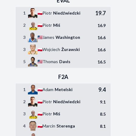
EVAL
19.7
1
Piotr
Niedźwiedzki
2
Piotr
Miś
16.9
3
James
Washington
16.6
3
Wojciech
Żurawski
16.6
5
Thomas
Davis
16.5
F2A
9.4
1
Adam
Metelski
2
Piotr
Niedźwiedzki
9.1
3
Piotr
Miś
8.5
4
Marcin
Sterenga
8.1