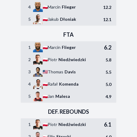
4
Marcin
Flieger
12.2
5
Jakub
Dłoniak
12.1
FTA
6.2
1
Marcin
Flieger
2
Piotr
Niedźwiedzki
5.8
3
Thomas
Davis
5.5
4
Rafał
Komenda
5.0
5
Jan
Malesa
4.9
DEF. REBOUNDS
6.1
1
Piotr
Niedźwiedzki
2
Filip
Struski
6.0