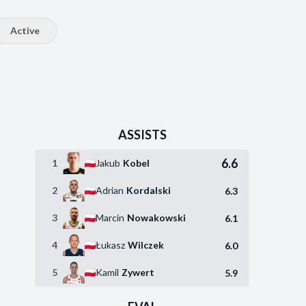
Active
ASSISTS
6.6
1
Jakub
Kobel
2
Adrian
Kordalski
6.3
3
Marcin
Nowakowski
6.1
4
Łukasz
Wilczek
6.0
5
Kamil
Zywert
5.9