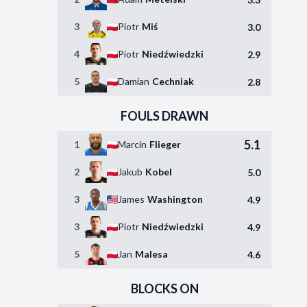
3
Piotr
Miś
3.0
4
Piotr
Niedźwiedzki
2.9
5
Damian
Cechniak
2.8
FOULS DRAWN
5.1
1
Marcin
Flieger
2
Jakub
Kobel
5.0
3
James
Washington
4.9
3
Piotr
Niedźwiedzki
4.9
5
Jan
Malesa
4.6
BLOCKS ON