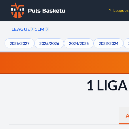
Leagues
Cookie Preferences
LEAGUE
1LM
Necessary Cookies
2026/2027
2025/2026
2024/2025
2023/2024
These cookies are essential for the website to function properly.
basic features like page navigation and access to secure areas.
Analytics Cookies
1 LIG
These cookies help us understand how visitors interact with our w
reporting information anonymously.
A
Decline All
Save P