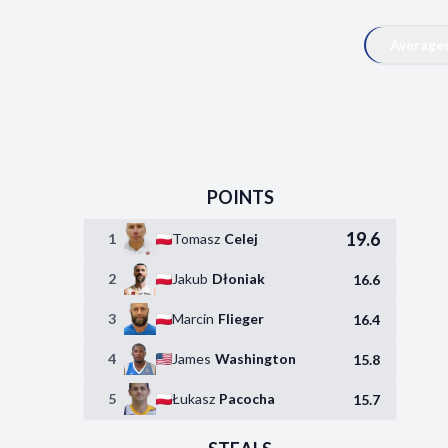
Average
POINTS
19.6
1
Tomasz
Celej
2
Jakub
Dłoniak
16.6
3
Marcin
Flieger
16.4
4
James
Washington
15.8
5
Łukasz
Pacocha
15.7