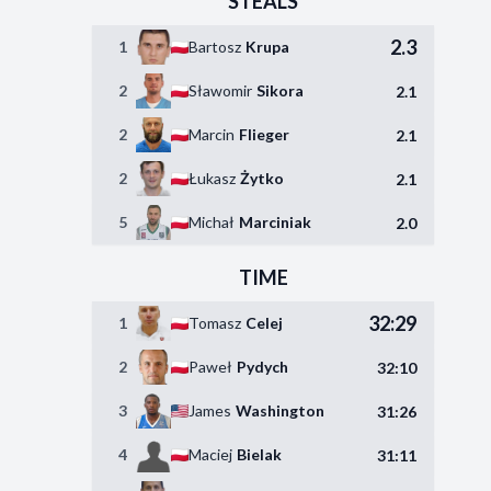
STEALS
2.3
1
Bartosz
Krupa
2
Sławomir
Sikora
2.1
2
Marcin
Flieger
2.1
2
Łukasz
Żytko
2.1
5
Michał
Marciniak
2.0
TIME
32:29
1
Tomasz
Celej
2
Paweł
Pydych
32:10
3
James
Washington
31:26
4
Maciej
Bielak
31:11