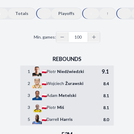
s
Totals
Playoffs
↓
↑
Min. games:
REBOUNDS
9.1
1
Piotr
Niedźwiedzki
2
Wojciech
Żurawski
8.4
3
Adam
Metelski
8.1
3
Piotr
Miś
8.1
5
Darrell
Harris
8.0