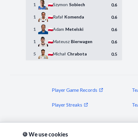
1
Szymon
Sobiech
0.6
1
Rafał
Komenda
0.6
1
Adam
Metelski
0.6
1
Mateusz
Bierwagen
0.6
5
Michał
Chrabota
0.5
Player Game Records
Te
Player Streaks
Te
🍪 We use cookies