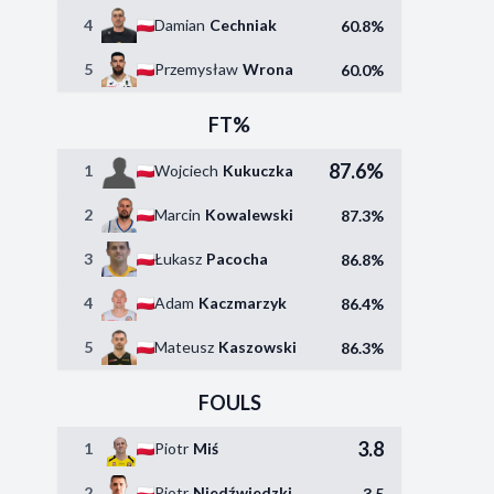
4
Damian
Cechniak
60.8%
5
Przemysław
Wrona
60.0%
FT%
87.6%
1
Wojciech
Kukuczka
2
Marcin
Kowalewski
87.3%
3
Łukasz
Pacocha
86.8%
4
Adam
Kaczmarzyk
86.4%
5
Mateusz
Kaszowski
86.3%
FOULS
3.8
1
Piotr
Miś
2
Piotr
Niedźwiedzki
3.5