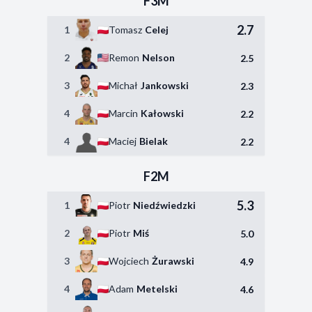
F3M
2.7
1
Tomasz
Celej
2
Remon
Nelson
2.5
3
Michał
Jankowski
2.3
4
Marcin
Kałowski
2.2
4
Maciej
Bielak
2.2
F2M
5.3
1
Piotr
Niedźwiedzki
2
Piotr
Miś
5.0
3
Wojciech
Żurawski
4.9
4
Adam
Metelski
4.6