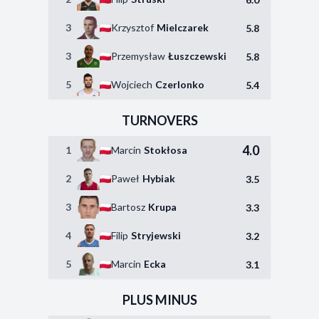
3
Krzysztof
Mielczarek
5.8
3
Przemysław
Łuszczewski
5.8
5
Wojciech
Czerlonko
5.4
TURNOVERS
4.0
1
Marcin
Stokłosa
2
Paweł
Hybiak
3.5
3
Bartosz
Krupa
3.3
4
Filip
Stryjewski
3.2
5
Marcin
Ecka
3.1
PLUS MINUS