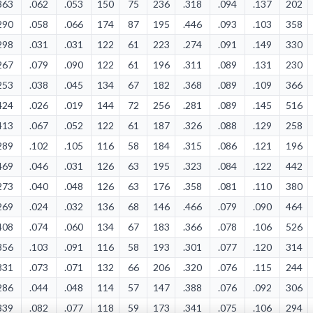
363
.062
.053
150
75
236
.318
.094
.137
202
290
.058
.066
174
87
195
.446
.093
.103
358
298
.031
.031
122
61
223
.274
.091
.149
330
267
.079
.090
122
61
196
.311
.089
.131
230
253
.038
.045
134
67
182
.368
.089
.109
366
424
.026
.019
144
72
256
.281
.089
.145
516
413
.067
.052
122
61
187
.326
.088
.129
258
289
.102
.105
116
58
184
.315
.086
.121
196
469
.046
.031
126
63
195
.323
.084
.122
442
273
.040
.048
126
63
176
.358
.081
.110
380
269
.024
.032
136
68
146
.466
.079
.090
464
408
.074
.060
134
67
183
.366
.078
.106
526
356
.103
.091
116
58
193
.301
.077
.120
314
331
.073
.071
132
66
206
.320
.076
.115
244
286
.044
.048
114
57
147
.388
.076
.092
306
339
.082
.077
118
59
173
.341
.075
.106
294