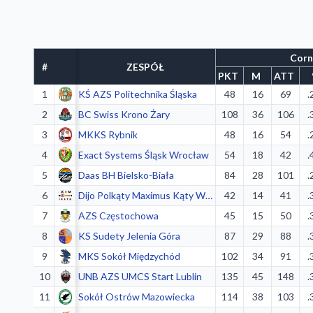
Corn
#
ZESPÓŁ
PKT
M
ATT
1
KŚ AZS Politechnika Śląska
48
16
69
.
2
BC Swiss Krono Żary
108
36
106
.
3
MKKS Rybnik
48
16
54
.
4
Exact Systems Śląsk Wrocław
54
18
42
.
5
Daas BH Bielsko-Biała
84
28
101
.
6
Dijo Polkąty Maximus Kąty Wrocławskie
42
14
41
.
7
AZS Częstochowa
45
15
50
.
8
KS Sudety Jelenia Góra
87
29
88
.
9
MKS Sokół Międzychód
102
34
91
.
10
UNB AZS UMCS Start Lublin
135
45
148
.
11
Sokół Ostrów Mazowiecka
114
38
103
.