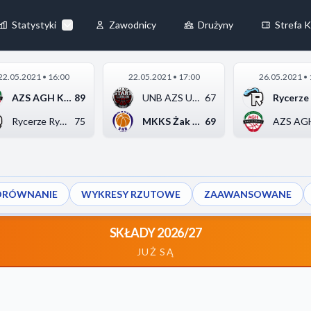
Statystyki
Zawodnicy
Drużyny
Strefa K
×
22.05.2021 • 16:00
22.05.2021 • 17:00
26.05.2021 • 
Zawsze aktywne
AZS AGH Kraków
89
UNB AZS UMCS Start L...
67
żliwiają
Rycerze Rydzyna
75
MKKS Żak Koszalin
69
ORÓWNANIE
WYKRESY RZUTOWE
ZAAWANSOWANE
z naszej strony, zbierając i
SKŁADY 2026/27
JUŻ SĄ
e
Akceptuj wszystkie