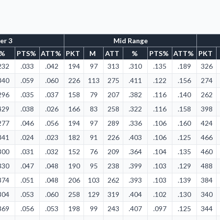
er 3
Mid Range
%
PTS%
ATT%
PKT
M
ATT
%
PTS%
ATT%
PKT
232
.033
.042
194
97
313
.310
.135
.189
326
340
.059
.060
226
113
275
.411
.122
.156
274
296
.035
.037
158
79
207
.382
.116
.140
262
429
.038
.026
166
83
258
.322
.116
.158
398
277
.046
.056
194
97
289
.336
.106
.160
424
341
.024
.023
182
91
226
.403
.106
.125
466
300
.031
.032
152
76
209
.364
.104
.135
460
330
.047
.048
190
95
238
.399
.103
.129
488
374
.051
.048
206
103
262
.393
.103
.139
384
304
.053
.060
258
129
319
.404
.102
.130
340
369
.056
.053
198
99
243
.407
.097
.125
344