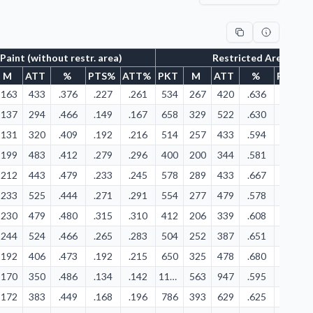
Paint (without restr. area)
Restricted Area
M
ATT
%
PTS%
ATT%
PKT
M
ATT
%
PTS%
163
433
.376
.227
.261
534
267
420
.636
.372
137
294
.466
.149
.167
658
329
522
.630
.357
131
320
.409
.192
.216
514
257
433
.594
.377
199
483
.412
.279
.296
400
200
344
.581
.280
212
443
.479
.233
.245
578
289
433
.667
.317
233
525
.444
.271
.291
554
277
479
.578
.322
230
479
.480
.315
.310
412
206
339
.608
.282
244
524
.466
.265
.283
504
252
387
.651
.274
192
406
.473
.192
.215
650
325
478
.680
.324
170
350
.486
.134
.142
1126
563
947
.595
.445
172
383
.449
.168
.196
786
393
629
.625
.383