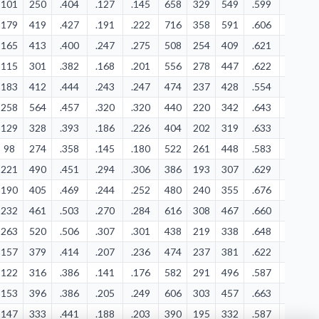
101
250
.404
.127
.145
658
329
549
.599
.413
179
419
.427
.191
.222
716
358
591
.606
.382
165
413
.400
.247
.275
508
254
409
.621
.380
115
301
.382
.168
.201
556
278
447
.622
.407
183
412
.444
.243
.247
474
237
428
.554
.314
258
564
.457
.320
.320
440
220
342
.643
.273
129
328
.393
.186
.226
404
202
319
.633
.292
98
274
.358
.145
.180
522
261
448
.583
.387
221
490
.451
.294
.306
386
193
307
.629
.257
190
405
.469
.244
.252
480
240
355
.676
.308
232
461
.503
.270
.284
616
308
467
.660
.359
263
520
.506
.307
.301
438
219
338
.648
.256
157
379
.414
.207
.236
474
237
381
.622
.313
122
316
.386
.141
.176
582
291
496
.587
.335
153
396
.386
.205
.249
606
303
457
.663
.406
147
333
.441
.188
.203
390
195
332
.587
.249