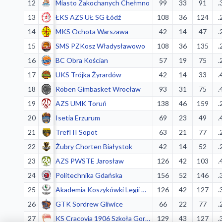
12
Miasto Zakochanych Chełmno
99
33
91
.
13
ŁKS AZS UŁ SG Łódź
108
36
124
.
14
MKS Ochota Warszawa
42
14
47
.
15
SMS PZKosz Władysławowo
108
36
135
.
16
BC Obra Kościan
57
19
75
.
17
UKS Trójka Żyrardów
42
14
33
.
18
Röben Gimbasket Wrocław
93
31
75
.
19
AZS UMK Toruń
138
46
159
.
20
Isetia Erzurum
69
23
49
.
21
Trefl II Sopot
63
21
77
.
22
Żubry Chorten Białystok
42
14
52
.
23
AZS PWSTE Jarosław
126
42
103
.
24
Politechnika Gdańska
156
52
146
.
25
Akademia Koszykówki Legii Warszawa
126
42
127
.
26
GTK Sordrew Gliwice
66
22
77
.
27
KS Cracovia 1906 Szkoła Gortata Kraków
129
43
127
.