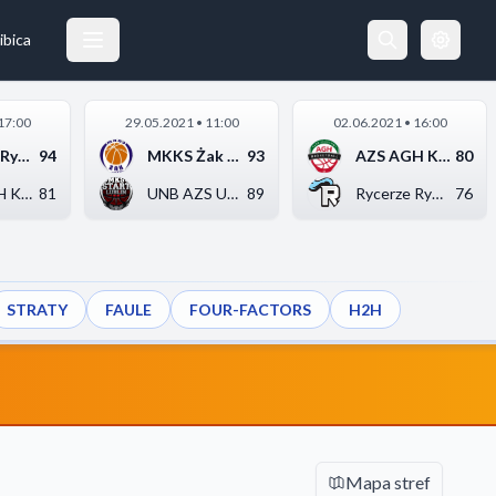
ibica
17:00
29.05.2021 • 11:00
02.06.2021 • 16:00
Rycerze Rydzyna
94
MKKS Żak Koszalin
93
AZS AGH Kraków
80
AZS AGH Kraków
81
UNB AZS UMCS Start L...
89
Rycerze Rydzyna
76
STRATY
FAULE
FOUR-FACTORS
H2H
Mapa stref