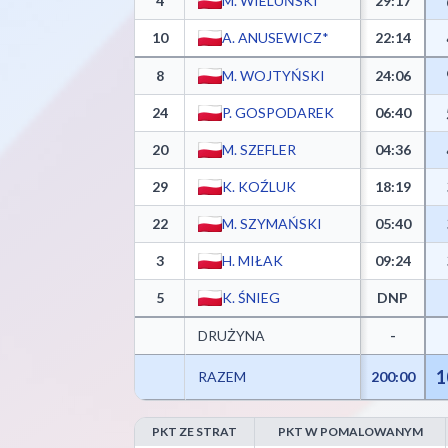
4
M. WIELUŃSKI*
29:17
10
A. ANUSEWICZ*
22:14
8
M. WOJTYŃSKI
24:06
24
P. GOSPODAREK
06:40
20
M. SZEFLER
04:36
29
K. KOŹLUK
18:19
22
M. SZYMAŃSKI
05:40
3
H. MIŁAK
09:24
5
K. ŚNIEG
DNP
DRUŻYNA
-
1
RAZEM
200:00
PKT ZE STRAT
PKT W POMALOWANYM