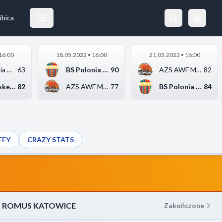
AZS AWF MICKIEWICZ ROMUS KATOWICE
30.04.2022 19:25
ibica
16:00
18.05.2022 • 16:00
21.05.2022 • 16:00
BS Polonia Bytom
63
BS Polonia Bytom
90
AZS AWF Mickiewicz R...
82
Enea Basket Poznań
82
AZS AWF Mickiewicz R...
77
BS Polonia Bytom
84
FFY
CRAZY STATS
Z ROMUS KATOWICE
Zakończone