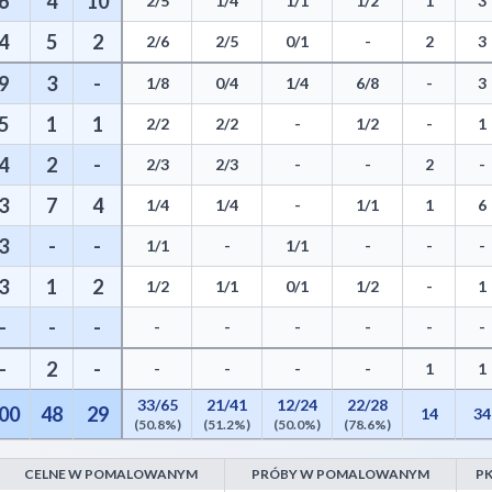
6
4
10
2/5
1/4
1/1
1/2
1
3
4
5
2
2/6
2/5
0/1
-
2
3
9
3
-
1/8
0/4
1/4
6/8
-
3
5
1
1
2/2
2/2
-
1/2
-
1
4
2
-
2/3
2/3
-
-
2
-
3
7
4
1/4
1/4
-
1/1
1
6
3
-
-
1/1
-
1/1
-
-
-
3
1
2
1/2
1/1
0/1
1/2
-
1
-
-
-
-
-
-
-
-
-
-
2
-
-
-
-
-
1
1
33/65
21/41
12/24
22/28
00
48
29
14
34
(50.8%)
(51.2%)
(50.0%)
(78.6%)
CELNE W POMALOWANYM
PRÓBY W POMALOWANYM
PK