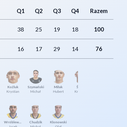
Q1
Q2
Q3
Q4
Razem
38
25
19
18
100
16
17
29
14
76
Koźluk
Szymański
Miłak
Śnieg
Krystian
Michał
Hubert
Krystian
Wróblewski
Chudzik
Klonowski
Jacek
Michał
Olaf