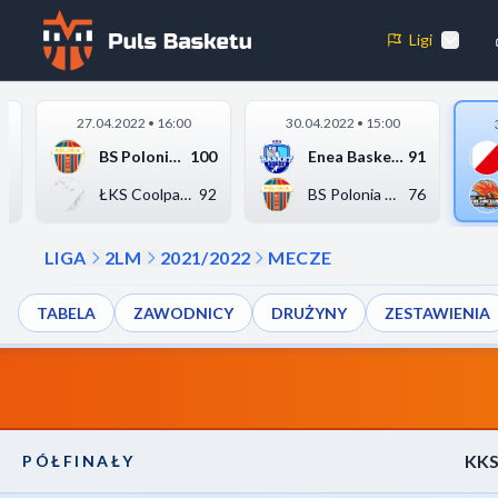
2LM
KKS POLON
PÓŁFINAŁY
Ligi
1 MECZ
Preferencje plików cookie
27.04.2022 • 16:00
30.04.2022 • 15:00
Niezbędne pliki cookie
7
BS Polonia Bytom
100
Enea Basket Poznań
91
Te pliki cookie są niezbędne do prawidłowego działania strony. Umo
6
ŁKS Coolpack Łódź
92
BS Polonia Bytom
76
podstawowe funkcje, takie jak między innymi nawigacja.
LIGA
2LM
2021/2022
MECZE
Analityczne pliki cookie
TABELA
ZAWODNICY
DRUŻYNY
ZESTAWIENIA
Te pliki cookie pomagają nam zrozumieć, jak odwiedzający korzystają 
raportując anonimowo informacje.
Odrzuć wszystkie
Zapisz preferencj
KK
PÓŁFINAŁY