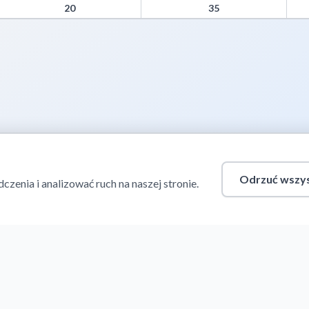
s from Turnovers, Paint Points, Fast Break Points, and Bench Points
20
35
Odrzuć wszys
enia i analizować ruch na naszej stronie.