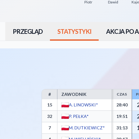
Piotr
Dawid
Kaje
PRZEGLĄD
STATYSTYKI
AKCJA PO A
#
ZAWODNIK
CZAS
P
KKS Polonia Warszawa Box Score - Player Statistics
15
A. LINOWSKI*
28:40
32
P. PEŁKA*
19:51
7
M. DUTKIEWICZ*
31:13