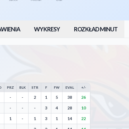
AWIENIA
WYKRESY
ROZKŁAD MINUT
O
PRZ
BLK
STR
F
FW
EVAL
+/-
Throws, Steals, Blocks, Turnovers, and Efficiency
-
-
2
1
5
38
26
-
-
-
3
4
28
10
1
-
1
3
1
14
22