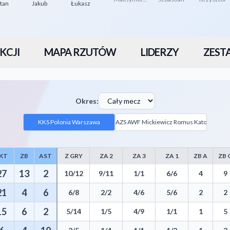
tan
Jakub
Łukasz
KCJI
MAPA RZUTÓW
LIDERZY
ZEST
Okres:
KKS Polonia Warszawa
AZS AWF Mickiewicz Romus Katowice
KT
ZB
AST
Z GRY
ZA 2
ZA 3
ZA 1
ZB A
ZB 
 including Points, Rebounds, Assists, Field Goals, Three Pointers, Free 
27
13
2
10/12
9/11
1/1
6/6
4
9
21
4
6
6/8
2/2
4/6
5/6
2
2
15
6
2
5/14
1/5
4/9
1/1
1
5