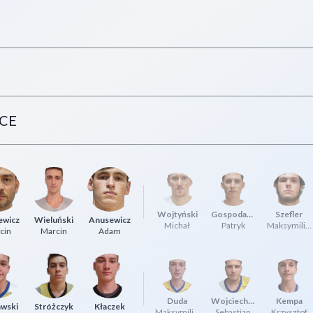
CE
Wojtyński
Gospodarek
Szefler
ewicz
Wieluński
Anusewicz
Michał
Patryk
Maksymilian
cin
Marcin
Adam
Duda
Wojciechowski
Kempa
awski
Stróżczyk
Kłaczek
Maksymilian
Sebastian
Krzysztof