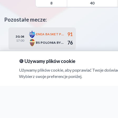
KKS Polonia Warszawa Advanced Statistics - Point
8
40
Pozostałe mecze:
91
ENEA BASKET POZNAŃ
30.04
17:00
76
BS POLONIA BYTOM
🍪 Używamy plików cookie
Używamy plików cookie, aby poprawiać Twoje doświadcz
Wybierz swoje preferencje poniżej.