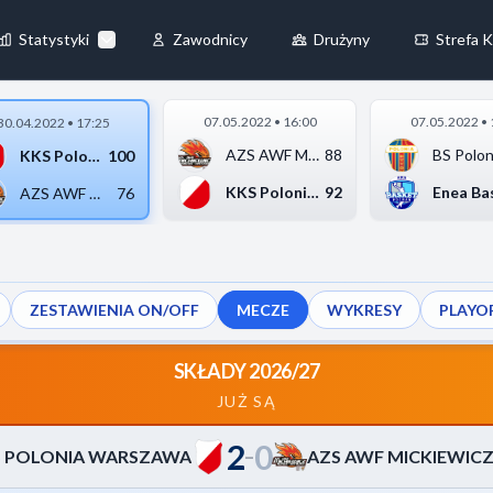
100
-
76
IA WARSZAWA
▶
Statystyki
Zawodnicy
Drużyny
Strefa K
×
07.05.2022 • 16:00
07.05.2022 • 
30.04.2022 • 17:25
Zawsze aktywne
AZS AWF Mickiewicz R...
88
KKS Polonia Warszawa
100
żliwiają
KKS Polonia Warszawa
92
AZS AWF Mickiewicz R...
76
ZESTAWIENIA ON/OFF
MECZE
WYKRESY
PLAYO
z naszej strony, zbierając i
SKŁADY 2026/27
JUŻ SĄ
2
0
e
Akceptuj wszystkie
–
S POLONIA WARSZAWA
AZS AWF MICKIEWIC