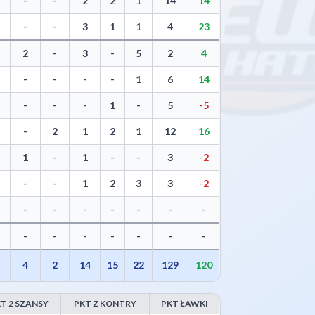
-
-
2
2
1
14
14
-
-
3
1
1
4
23
2
-
3
-
5
2
4
-
-
-
-
1
6
14
-
-
-
1
-
5
-5
-
2
1
2
1
12
16
1
-
1
-
-
3
-2
-
-
1
2
3
3
-2
-
-
-
-
-
-
-
-
-
-
-
-
-
-
4
2
14
15
22
129
120
T 2 SZANSY
PKT Z KONTRY
PKT ŁAWKI