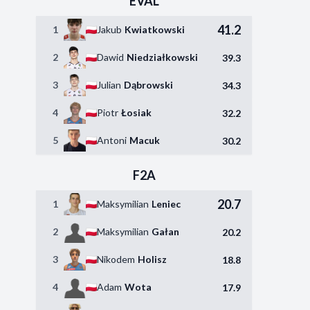
EVAL
41.2
1
Jakub
Kwiatkowski
2
Dawid
Niedziałkowski
39.3
3
Julian
Dąbrowski
34.3
4
Piotr
Łosiak
32.2
5
Antoni
Macuk
30.2
F2A
20.7
1
Maksymilian
Leniec
2
Maksymilian
Gałan
20.2
3
Nikodem
Holisz
18.8
4
Adam
Wota
17.9