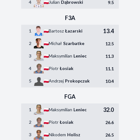
4
Julian
Dąbrowski
9.5
F3A
13.4
1
Bartosz
Łazarski
2
Michał
Szarbatke
12.5
3
Maksymilian
Leniec
11.3
4
Piotr
Łosiak
11.1
5
Andrzej
Prokopczuk
10.4
FGA
32.0
1
Maksymilian
Leniec
2
Piotr
Łosiak
26.6
3
Nikodem
Holisz
26.5