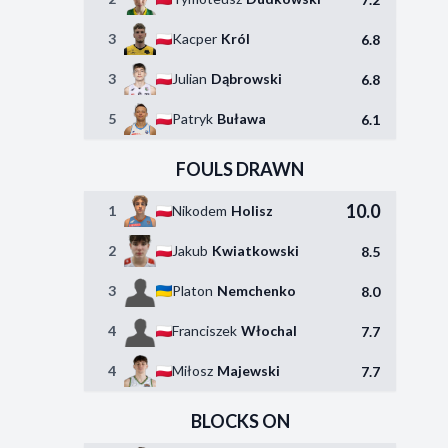
3
Kacper
Król
6.8
3
Julian
Dąbrowski
6.8
5
Patryk
Buława
6.1
FOULS DRAWN
10.0
1
Nikodem
Holisz
2
Jakub
Kwiatkowski
8.5
3
Platon
Nemchenko
8.0
4
Franciszek
Włochal
7.7
4
Miłosz
Majewski
7.7
BLOCKS ON