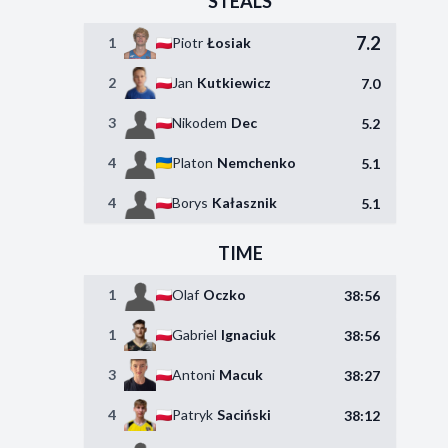
STEALS
7.2
1
Piotr
Łosiak
2
Jan
Kutkiewicz
7.0
3
Nikodem
Dec
5.2
4
Platon
Nemchenko
5.1
4
Borys
Kałasznik
5.1
TIME
1
Olaf
Oczko
38:56
1
Gabriel
Ignaciuk
38:56
3
Antoni
Macuk
38:27
4
Patryk
Saciński
38:12