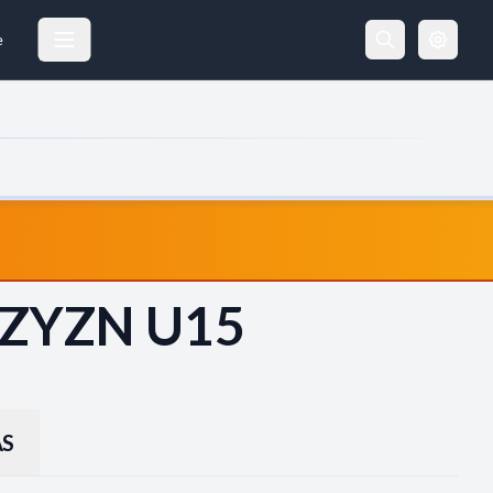
e
ZYZN U15
S