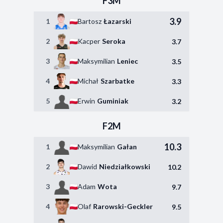
F3M
3.9
1
Bartosz
Łazarski
2
Kacper
Seroka
3.7
3
Maksymilian
Leniec
3.5
4
Michał
Szarbatke
3.3
5
Erwin
Guminiak
3.2
F2M
10.3
1
Maksymilian
Gałan
2
Dawid
Niedziałkowski
10.2
3
Adam
Wota
9.7
4
Olaf
Rarowski-Geckler
9.5