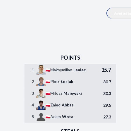
Average
POINTS
35.7
1
Maksymilian
Leniec
2
Piotr
Łosiak
30.7
3
Miłosz
Majewski
30.3
4
Zaied
Abbas
29.5
5
Adam
Wota
27.3