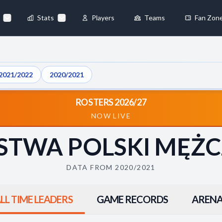
Stats
Players
Teams
Fan Zon
×
Always Active
2021/2022
2020/2021
 They enable
ROSTERS 2026/27
NOW LIVE
STWA POLSKI MĘŻC
ebsite by collecting and
DATA FROM 2020/2021
LL TIME LEADERS
GAME RECORDS
ARENA
references
Accept All