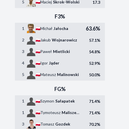
5
Maciej
Skrok-Wolski
17.3
F3%
63.6%
1
Michał
Jałocha
2
Jakub
Wojnarowicz
57.1%
3
Paweł
Mietlicki
54.8%
4
Igor
Jąder
52.9%
5
Mateusz
Malinowski
50.0%
FG%
1
Szymon
Sałapatek
71.4%
1
Tymoteusz
Maliszewski
71.4%
3
Tomasz
Gozdek
70.2%