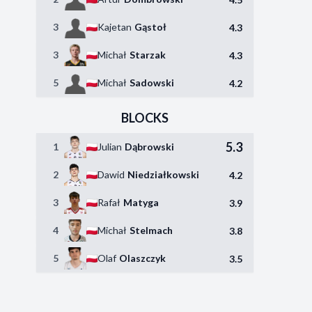
3
Kajetan
Gąstoł
4.3
3
Michał
Starzak
4.3
5
Michał
Sadowski
4.2
BLOCKS
5.3
1
Julian
Dąbrowski
2
Dawid
Niedziałkowski
4.2
3
Rafał
Matyga
3.9
4
Michał
Stelmach
3.8
5
Olaf
Olaszczyk
3.5