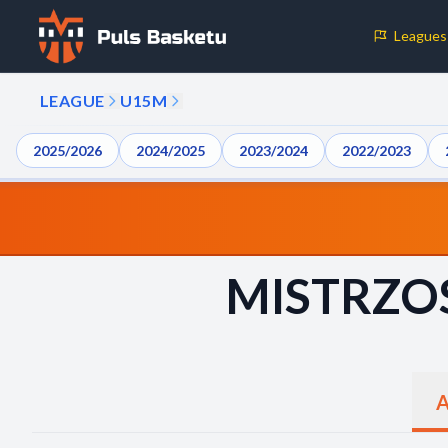
Leagues
Cookie Preferences
LEAGUE
U15M
Necessary Cookies
2025/2026
2024/2025
2023/2024
2022/2023
These cookies are essential for the website to function properly.
basic features like page navigation and access to secure areas.
Analytics Cookies
MISTRZO
These cookies help us understand how visitors interact with our w
reporting information anonymously.
A
Decline All
Save P