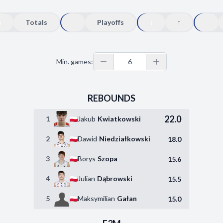
s
Totals
Playoffs
↓
↑
Min. games:
REBOUNDS
22.0
1
Jakub
Kwiatkowski
2
Dawid
Niedziałkowski
18.0
3
Borys
Szopa
15.6
4
Julian
Dąbrowski
15.5
5
Maksymilian
Gałan
15.0