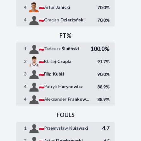
4
Artur
Janicki
70.0%
4
Gracjan
Dzierżyński
70.0%
FT%
100.0%
1
Tadeusz
Ślufiński
2
Błażej
Czapla
91.7%
3
Filip
Kubiś
90.0%
4
Patryk
Hurynowicz
88.9%
4
Aleksander
Frankowski
88.9%
FOULS
4.7
1
Przemysław
Kujawski
2
Artur
Dombrowski
4.5