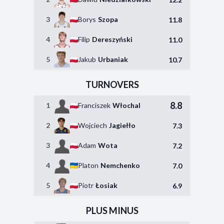
3
Borys
Szopa
11.8
4
Filip
Dereszyński
11.0
5
Jakub
Urbaniak
10.7
TURNOVERS
8.8
1
Franciszek
Włochal
2
Wojciech
Jagiełło
7.3
3
Adam
Wota
7.2
4
Platon
Nemchenko
7.0
5
Piotr
Łosiak
6.9
PLUS MINUS