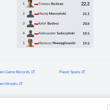
22.2
1
Tomasz
Bodzan
2
Maciej
Muszyński
21.1
3
Rafał
Budysz
20.6
4
Aleksander
Sobczyński
19.5
5
Mateusz
Niewęgłowski
19.2
am Game Records
Player Spans
am Streaks
© 2026 Puls Basketu. All rights reserved.