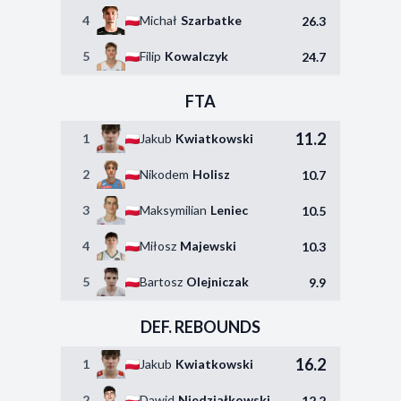
4
Michał
Szarbatke
26.3
5
Filip
Kowalczyk
24.7
FTA
11.2
1
Jakub
Kwiatkowski
2
Nikodem
Holisz
10.7
3
Maksymilian
Leniec
10.5
4
Miłosz
Majewski
10.3
5
Bartosz
Olejniczak
9.9
DEF. REBOUNDS
16.2
1
Jakub
Kwiatkowski
2
Dawid
Niedziałkowski
12.2