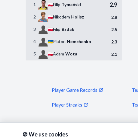
2.9
1
Filip
Tymański
2
Nikodem
Holisz
2.8
3
Filip
Bzdak
2.5
4
Platon
Nemchenko
2.3
5
Adam
Wota
2.1
Player Game Records
Te
Player Streaks
Te
🍪 We use cookies