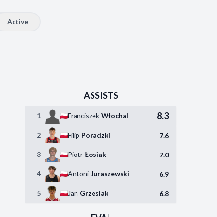
Active
ASSISTS
8.3
1
Franciszek
Włochal
2
Filip
Poradzki
7.6
3
Piotr
Łosiak
7.0
4
Antoni
Juraszewski
6.9
5
Jan
Grzesiak
6.8