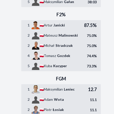
5
Maksymilian
Gałan
38:03
F2%
87.5%
1
Artur
Janicki
2
Mateusz
Malinowski
75.0%
2
Michał
Stradczuk
75.0%
4
Tomasz
Gozdek
74.4%
5
Kuba
Kucyper
73.3%
FGM
12.7
1
Maksymilian
Leniec
2
Adam
Wota
11.1
2
Piotr
Łosiak
11.1