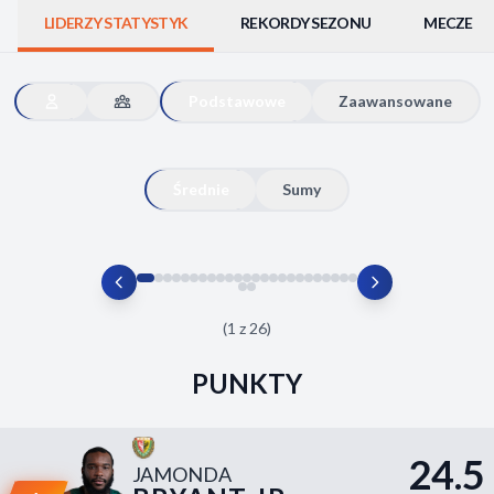
Odrzuć wszystkie
LIDERZY STATYSTYK
REKORDY SEZONU
MECZE
Zapisz preferencje
Podstawowe
Zaawansowane
Akceptuj wszystkie
Średnie
Sumy
(1 z 26)
PUNKTY
24.5
JAMONDA