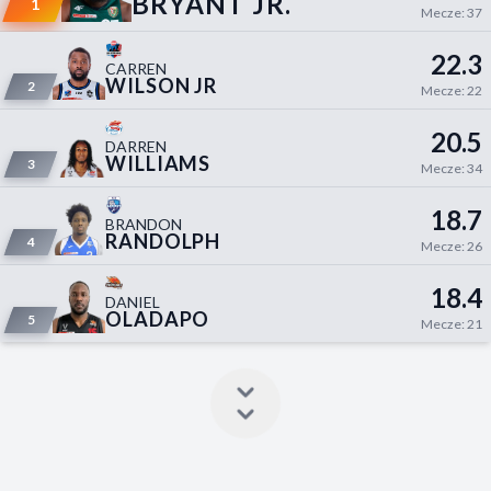
BRYANT JR.
1
Mecze: 37
22.3
CARREN
WILSON JR
2
Mecze: 22
20.5
DARREN
WILLIAMS
3
Mecze: 34
18.7
BRANDON
RANDOLPH
4
Mecze: 26
18.4
DANIEL
OLADAPO
5
Mecze: 21