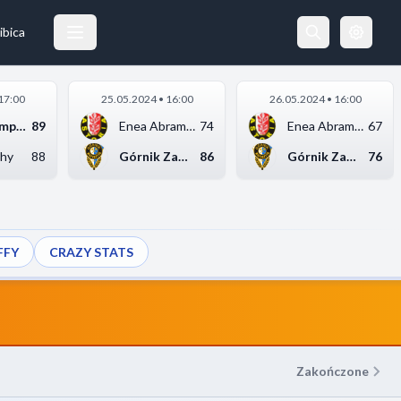
GKS TYCHY
21.04.2024 18:00
ibica
17:00
25.05.2024 • 16:00
26.05.2024 • 16:00
SKS Fulimpex Staroga...
89
Enea Abramczyk Astor...
74
Enea Abramczyk Astor...
67
hy
88
Górnik Zamek Książ W...
86
Górnik Zamek Książ W...
76
FFY
CRAZY STATS
Zakończone