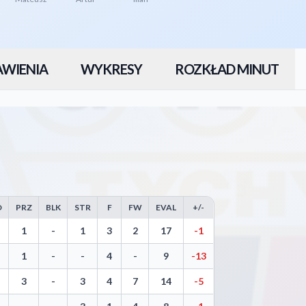
AWIENIA
WYKRESY
ROZKŁAD MINUT
O
PRZ
BLK
STR
F
FW
EVAL
+/-
rows, Steals, Blocks, Turnovers, and Efficiency
1
-
1
3
2
17
-1
1
-
-
4
-
9
-13
3
-
3
4
7
14
-5