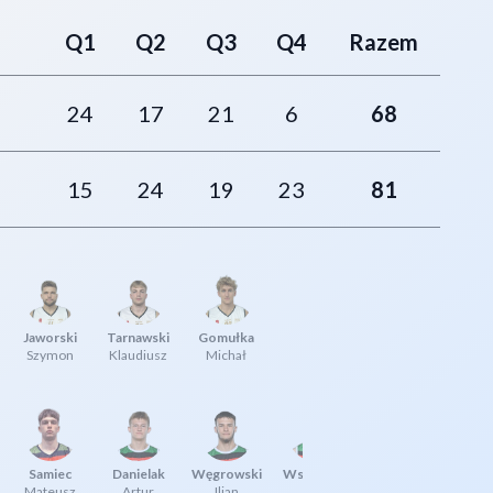
Q1
Q2
Q3
Q4
Razem
24
17
21
6
68
15
24
19
23
81
Jaworski
Tarnawski
Gomułka
Szymon
Klaudiusz
Michał
Samiec
Danielak
Węgrowski
Wspaniały
Mateusz
Artur
Ilian
Filip