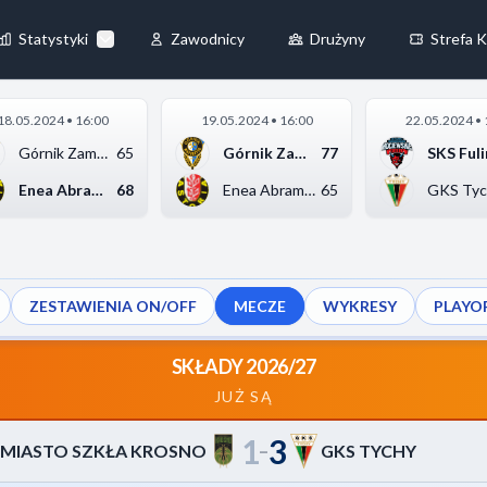
68
-
81
MIASTO SZKŁA KROSNO
◀
Statystyki
Zawodnicy
Drużyny
Strefa K
×
18.05.2024 • 16:00
19.05.2024 • 16:00
22.05.2024 • 
Zawsze aktywne
Górnik Zamek Książ W...
65
Górnik Zamek Książ W...
77
żliwiają
Enea Abramczyk Astor...
68
Enea Abramczyk Astor...
65
GKS Tyc
ZESTAWIENIA ON/OFF
MECZE
WYKRESY
PLAYO
z naszej strony, zbierając i
SKŁADY 2026/27
JUŻ SĄ
1
3
e
Akceptuj wszystkie
–
MIASTO SZKŁA KROSNO
GKS TYCHY