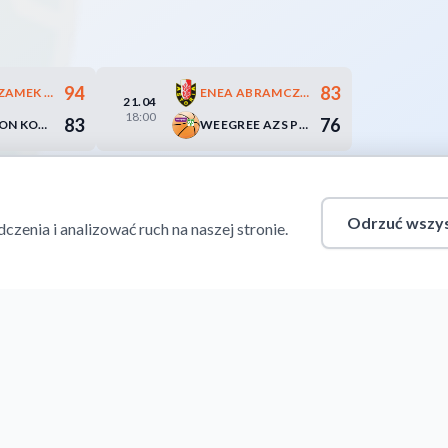
94
83
GÓRNIK ZAMEK KSIĄŻ WAŁBRZYCH
ENEA ABRAMCZYK ASTORIA BYDGOSZCZ
21.04
18:00
83
76
SENSATION KOTWICA PORT MORSKI KOŁOBRZEG
WEEGREE AZS POLITECHNIKA OPOLSKA
Odrzuć wszys
enia i analizować ruch na naszej stronie.