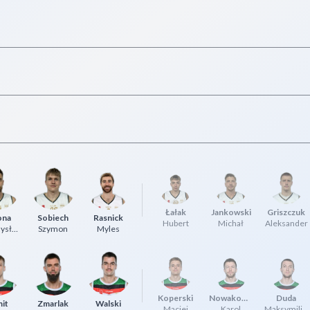
Łałak
Jankowski
Griszczuk
ona
Sobiech
Rasnick
Hubert
Michał
Aleksander
Przemysław
Szymon
Myles
Koperski
Nowakowski
Duda
it
Zmarlak
Walski
Maciej
Karol
Maksymilian