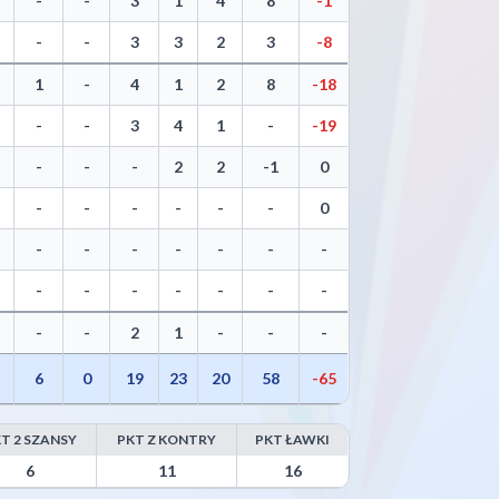
-
-
3
1
4
8
-1
-
-
3
3
2
3
-8
1
-
4
1
2
8
-18
-
-
3
4
1
-
-19
-
-
-
2
2
-1
0
-
-
-
-
-
-
0
-
-
-
-
-
-
-
-
-
-
-
-
-
-
-
-
2
1
-
-
-
6
0
19
23
20
58
-65
T 2 SZANSY
PKT Z KONTRY
PKT ŁAWKI
6
11
16