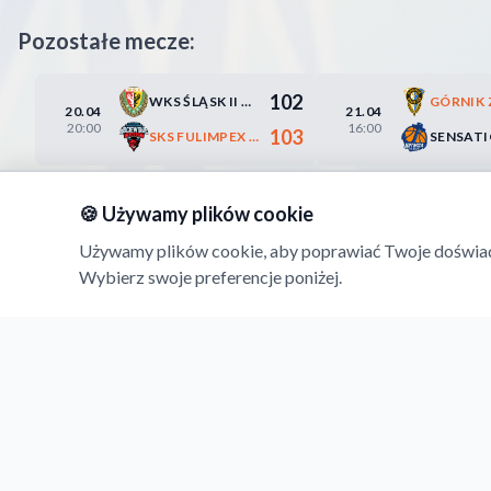
Pozostałe mecze:
102
WKS ŚLĄSK II WROCŁAW
20.04
21.04
20:00
16:00
103
SKS FULIMPEX STAROGARD GDAŃSKI
🍪 Używamy plików cookie
Używamy plików cookie, aby poprawiać Twoje doświadcz
Wybierz swoje preferencje poniżej.