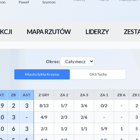
mon
Paweł
Szymon
KCJI
MAPA RZUTÓW
LIDERZY
ZEST
Okres:
Miasto Szkła Krosno
GKS Tychy
KT
ZB
AST
Z GRY
ZA 2
ZA 3
ZA 1
ZB A
ZB 
including Points, Rebounds, Assists, Field Goals, Three Pointers, Free Th
19
2
3
8/13
5/7
3/6
0/2
-
2
10
3
-
4/9
2/3
2/6
-
-
3
10
6
3
2/3
1/2
1/1
5/9
1
5