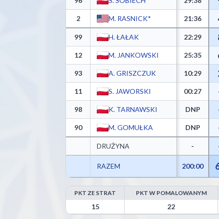
96
S. SOBIECH*
29:38
2
M. RASNICK*
21:36
99
H. ŁAŁAK
22:29
12
M. JANKOWSKI
25:35
93
A. GRISZCZUK
10:29
11
S. JAWORSKI
00:27
98
K. TARNAWSKI
DNP
90
M. GOMUŁKA
DNP
DRUŻYNA
-
RAZEM
200:00
PKT ZE STRAT
PKT W POMALOWANYM
Miasto Szkła Krosno Advanced Statistics - Points 
15
22