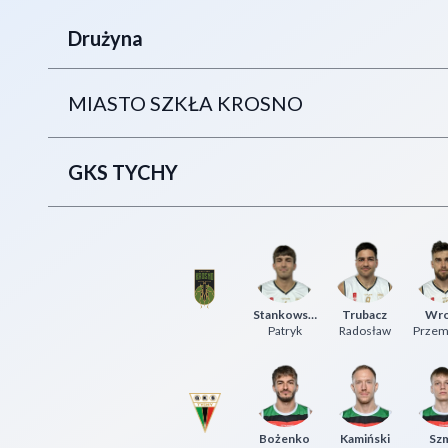
Drużyna
MIASTO SZKŁA KROSNO
GKS TYCHY
Stankowski
Trubacz
Wr
Patryk
Radosław
Bożenko
Kamiński
Szm