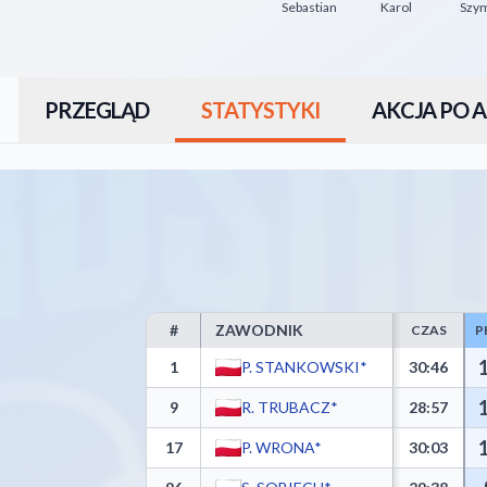
Sebastian
Karol
Szy
PRZEGLĄD
STATYSTYKI
AKCJA PO A
#
ZAWODNIK
CZAS
P
Miasto Szkła Krosno Box Score - Player Statistics 
1
P. STANKOWSKI*
30:46
9
R. TRUBACZ*
28:57
17
P. WRONA*
30:03