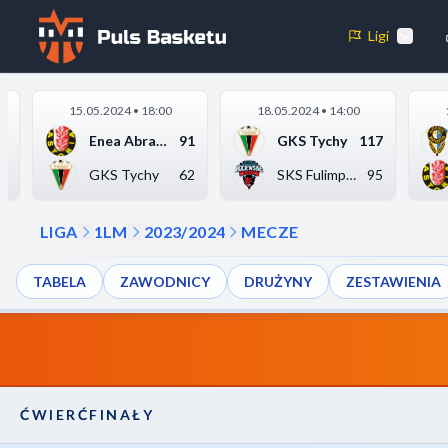
1LM
ĆWIERĆFINAŁY
Ligi
2 MECZ
Preferencje plików cookie
15.05.2024 • 18:00
18.05.2024 • 14:00
Niezbędne pliki cookie
0
Enea Abramczyk Astor...
91
GKS Tychy
117
Te pliki cookie są niezbędne do prawidłowego działania strony. Umo
5
GKS Tychy
62
SKS Fulimpex Staroga...
95
podstawowe funkcje, takie jak między innymi nawigacja.
LIGA
1LM
2023/2024
MECZE
Analityczne pliki cookie
TABELA
ZAWODNICY
DRUŻYNY
ZESTAWIENIA
Te pliki cookie pomagają nam zrozumieć, jak odwiedzający korzystają 
raportując anonimowo informacje.
Odrzuć wszystkie
Zapisz preferencj
ĆWIERĆFINAŁY