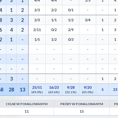
9
5
1
4/4
4/4
-
1/5
1
4
4
1
2
2/3
2/2
0/1
-
-
1
8
3
2
2/3
1/1
1/2
3/4
1
2
6
4
2
2/11
0/2
2/9
-
1
3
2
1
-
1/5
1/2
0/3
-
-
1
-
-
-
-
-
-
-
-
-
-
-
-
-
-
-
-
-
-
-
-
-
-
-
-
-
-
-
-
3
-
-
-
-
-
1
2
25/51
16/23
9/28
9/20
68
28
13
5
23
(49.0%)
(69.6%)
(32.1%)
(45.0%)
CELNE W POMALOWANYM
PRÓBY W POMALOWANYM
PK
from Turnovers, Paint Points, Fast Break Points, and Bench Points
11
15