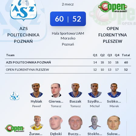
2 mecz
Decline All
60
52
|
Save Preferences
AZS
OPEN
Accept All
Hala Sportowa UAM
POLITECHNIKA
FLORENTYNA
Morasko
POZNAŃ
PLESZEW
Poznań
Team
Q1
Q2
Q3
Q4
Total
AZS POLITECHNIKA POZNAŃ
14
18
10
18
60
OPEN FLORENTYNA PLESZEW
12
10
13
17
52
Hybiak
Gierwazik
Baszak
Szydłowski
Sobkowiak
P
Paweł
Tomasz
Tomasz
Michał
Marek
Żurawski
Dębski
Buczyniak
Stokłosa
Sulowski